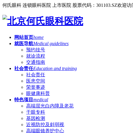
何氏眼科 连锁眼科医院 上市医院 股票代码：301103.SZ
欢迎访
网站首页
home
就医导航
Medical guidelines
预约挂号
就诊流程
交通指南
社会责任
Education and training
社会责任
医患空间
荣誉事迹
眼健康科普
特色项目
medical
高端屈光白内障及老花
干眼专科
基因检测
近视防控及斜弱视
高端眼镜养护中心