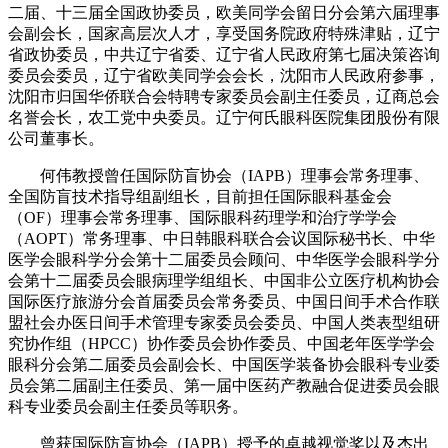
二届、十三届全国政协委员，欧美同学会留日分会第六届理事
会副会长，国家高层次人才，享受国务院政府特殊津贴，辽宁
省政协委员，中共辽宁省委、辽宁省人民政府第七届决策咨询
委员会委员，辽宁省欧美同学会会长，沈阳市人民政府参事，
沈阳市归国华侨联合会特聘专家委员会副主任委员，辽商总会
名誉会长，农工党中央委员。辽宁何氏眼科医院集团股份有限
公司董事长。
何伟教授曾任国际防盲协会（IAPB）理事会常务理事、
全国防盲技术指导组副组长，目前担任国际眼科基金会
（OF）理事会常务理事、国际眼科药理学和治疗学学会
（AOPT）常务理事、中日韩眼科联合会议国际秘书长、中华
医学会眼科学分会第十二届委员会顾问、中华医学会眼科学分
会第十二届委员会眼病理学组组长、中国非公立医疗机构协会
国际医疗旅游分会首届委员会常务委员、中国日间手术合作联
盟社会办医日间手术管理专家委员会委员、中国人类表型组研
究协作组（HPCC）协作委员会协作委员、中国老年医学学会
眼科分会第二届委员会副会长、中国医学装备协会眼科专业委
员会第二届副主任委员、第一届中医药产教融合促进委员会眼
科专业委员会副主任委员等职务。
曾获国际防盲协会（IAPB）授予的卓越视觉奖以及杰出