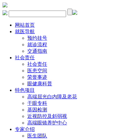
网站首页
就医导航
预约挂号
就诊流程
交通指南
社会责任
社会责任
医患空间
荣誉事迹
眼健康科普
特色项目
高端屈光白内障及老花
干眼专科
基因检测
近视防控及斜弱视
高端眼镜养护中心
专家介绍
医生团队