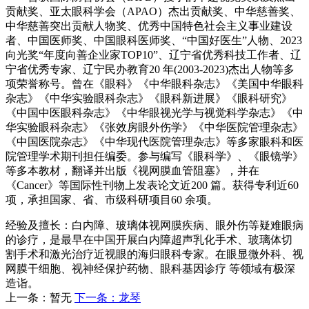
贡献奖、亚太眼科学会（APAO）杰出贡献奖、中华慈善奖、
中华慈善突出贡献人物奖、优秀中国特色社会主义事业建设
者、中国医师奖、中国眼科医师奖、“中国好医生”人物、2023
向光奖“年度向善企业家TOP10”、辽宁省优秀科技工作者、辽
宁省优秀专家、辽宁民办教育20 年(2003-2023)杰出人物等多
项荣誉称号。曾在《眼科》《中华眼科杂志》《美国中华眼科
杂志》《中华实验眼科杂志》《眼科新进展》《眼科研究》
《中国中医眼科杂志》《中华眼视光学与视觉科学杂志》《中
华实验眼科杂志》《张效房眼外伤学》《中华医院管理杂志》
《中国医院杂志》《中华现代医院管理杂志》等多家眼科和医
院管理学术期刊担任编委。参与编写《眼科学》、《眼镜学》
等多本教材，翻译并出版《视网膜血管阻塞》，并在
《Cancer》等国际性刊物上发表论文近200 篇。获得专利近60
项，承担国家、省、市级科研项目60 余项。
经验及擅长：白内障、玻璃体视网膜疾病、眼外伤等疑难眼病
的诊疗，是最早在中国开展白内障超声乳化手术、玻璃体切
割手术和激光治疗近视眼的海归眼科专家。在眼显微外科、视
网膜干细胞、视神经保护药物、眼科基因诊疗 等领域有极深
造诣。
上一条：暂无
下一条：龙琴