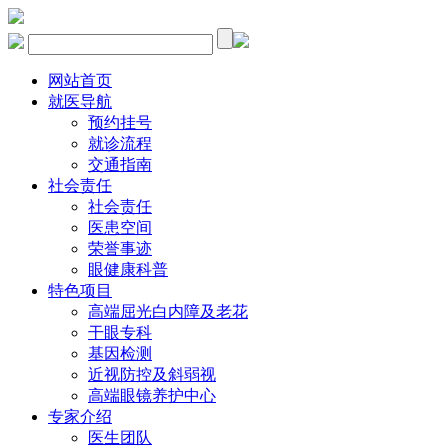
网站首页
就医导航
预约挂号
就诊流程
交通指南
社会责任
社会责任
医患空间
荣誉事迹
眼健康科普
特色项目
高端屈光白内障及老花
干眼专科
基因检测
近视防控及斜弱视
高端眼镜养护中心
专家介绍
医生团队