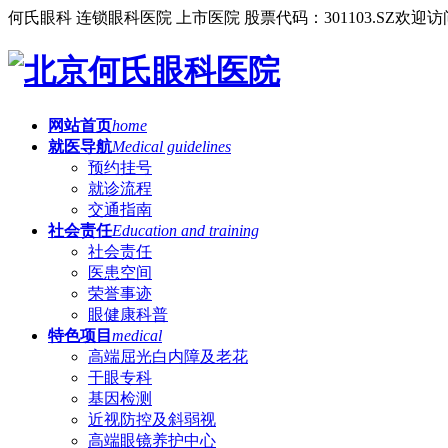
何氏眼科 连锁眼科医院 上市医院 股票代码：301103.SZ
欢迎访
网站首页
home
就医导航
Medical guidelines
预约挂号
就诊流程
交通指南
社会责任
Education and training
社会责任
医患空间
荣誉事迹
眼健康科普
特色项目
medical
高端屈光白内障及老花
干眼专科
基因检测
近视防控及斜弱视
高端眼镜养护中心