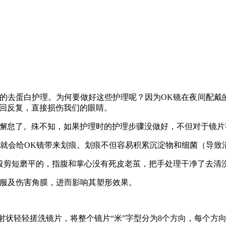
期的去蛋白护理。
为何要做好这些护理呢？
因为
OK镜在夜间配戴
来回反复，直接损伤我们的眼睛。
就懈怠了。殊不知，如果护理时的护理步骤没做好，不但对于镜片
就会给OK镜带来划痕。
划痕不但容易积累沉淀物和细菌（导致
段剪短磨平的，指腹和掌心没有死皮老茧，把手处理干净了去清
舒服及伤害角膜，进而影响其塑形效果。
状轻轻搓洗镜片，将整个镜片“米”字型分为8个方向，每个方向搓