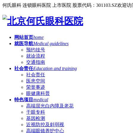
何氏眼科 连锁眼科医院 上市医院 股票代码：301103.SZ
欢迎访
网站首页
home
就医导航
Medical guidelines
预约挂号
就诊流程
交通指南
社会责任
Education and training
社会责任
医患空间
荣誉事迹
眼健康科普
特色项目
medical
高端屈光白内障及老花
干眼专科
基因检测
近视防控及斜弱视
高端眼镜养护中心