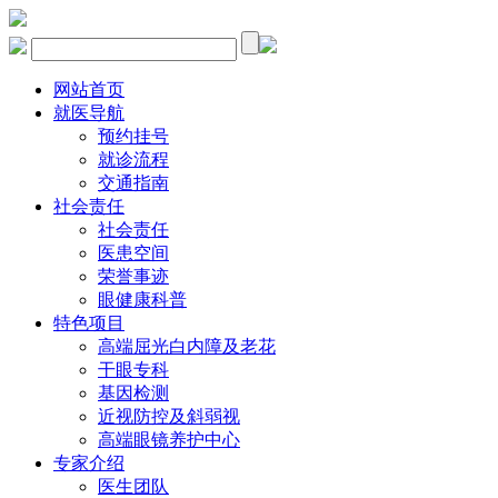
网站首页
就医导航
预约挂号
就诊流程
交通指南
社会责任
社会责任
医患空间
荣誉事迹
眼健康科普
特色项目
高端屈光白内障及老花
干眼专科
基因检测
近视防控及斜弱视
高端眼镜养护中心
专家介绍
医生团队