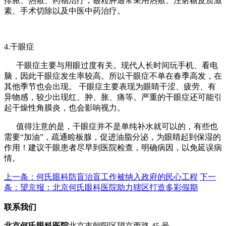
排脓、热敷、药物治疗；霰粒肿通常采用热敷、注射糖皮质激
素、手术切除以及中医中药治疗。
4.干眼症
干眼症主要与用眼过度有关。现代人长时间玩手机、看电
脑，因此干眼症发生率较高。所以干眼症不单在春季高发，在
其他季节也会出现。 干眼症主要表现为眼睛干涩、疲劳、有
异物感，较少出现红、肿、胀、痛等。严重的干眼症还可能引
起干燥性角膜炎，也会影响视力。
值得注意的是，干眼症并不是单纯补水就可以的，有些也
需要“加油”，疏通睑板腺，促进油脂分泌，为眼睛起到保湿的
作用！建议干眼患者尽早到医院检查，明确病因，以免延误病
情。
上一条：何氏眼科防盲治盲工作被纳入政府的民心工程
下一
条：望京报：北京何氏眼科医院助力辖区打造多彩假期
联系我们
北京何氏眼科医院
北京市朝阳区望京西路 45 号