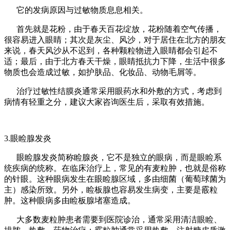
它的发病原因与过敏物质息息相关。
首先就是花粉，由于春天百花绽放，花粉随着空气传播，
很容易进入眼睛；其次是灰尘、风沙，对于居住在北方的朋友
来说，春天风沙从不迟到，各种颗粒物进入眼睛都会引起不
适；最后，由于北方春天干燥，眼睛抵抗力下降，生活中很多
物质也会造成过敏，如护肤品、化妆品、动物毛屑等。
治疗过敏性结膜炎通常采用眼药水和外敷的方式，考虑到
病情有轻重之分，建议大家咨询医生后，采取有效措施。
3.眼睑腺发
炎
眼睑腺发炎简称睑腺炎，它不是独立的眼病，而是眼睑系
统疾病的统称。在临床治疗上，常见的有麦粒肿，也就是俗称
的针眼。这种眼病发生在眼睑腺区域，多由细菌（葡萄球菌为
主）感染所致。另外，睑板腺也容易发生病变，主要是霰粒
肿。这种眼病多由睑板腺堵塞造成。
大多数麦粒肿患者需要到医院诊治，通常采用清洁眼睑、